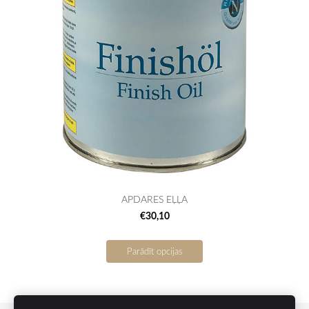
APDARES EĻĻA
€30,10
Parādīt opcijas