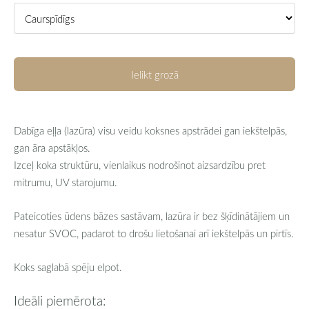
Ielikt grozā
Dabīga eļļa (lazūra) visu veidu koksnes apstrādei gan iekštelpās,
gan āra apstākļos.
Izceļ koka struktūru, vienlaikus nodrošinot aizsardzību pret
mitrumu, UV starojumu.
Pateicoties ūdens bāzes sastāvam, lazūra ir bez šķīdinātājiem un
nesatur SVOC, padarot to drošu lietošanai arī iekštelpās un pirtīs.
Koks saglabā spēju elpot.
Ideāli piemērota: