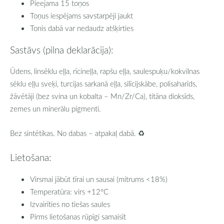
Pieejama 15 toņos
Toņus iespējams savstarpēji jaukt
Tonis dabā var nedaudz atšķirties
Sastāvs (pilna deklarācija):
Ūdens, linsēklu eļļa, rīcineļļa, rapšu eļļa, saulespuķu/kokvilnas
sēklu eļļu sveķi, turcijas sarkanā eļļa, silīcijskābe, polisaharīds,
žāvētāji (bez svina un kobalta – Mn/Zr/Ca), titāna dioksīds,
zemes un minerālu pigmenti.
Bez sintētikas. No dabas – atpakaļ dabā. ♻️
Lietošana:
Virsmai jābūt tīrai un sausai (mitrums <18%)
Temperatūra: virs +12°C
Izvairīties no tiešas saules
Pirms lietošanas rūpīgi samaisīt