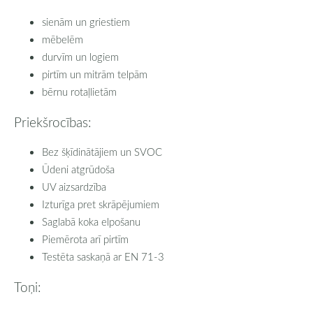
sienām un griestiem
mēbelēm
durvīm un logiem
pirtīm un mitrām telpām
bērnu rotaļlietām
Priekšrocības:
Bez šķīdinātājiem un SVOC
Ūdeni atgrūdoša
UV aizsardzība
Izturīga pret skrāpējumiem
Saglabā koka elpošanu
Piemērota arī pirtīm
Testēta saskaņā ar EN 71-3
Toņi: