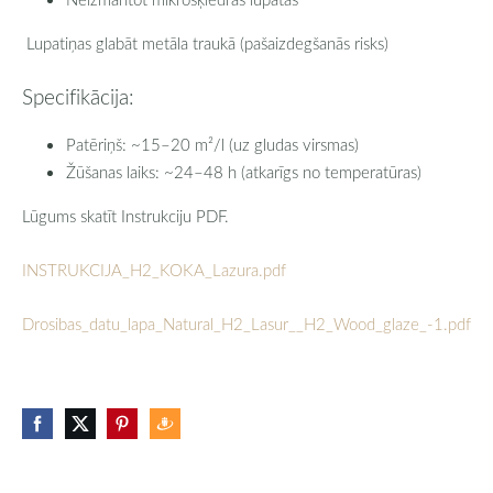
Lupatiņas glabāt metāla traukā (pašaizdegšanās risks)
Specifikācija:
Patēriņš: ~15–20 m²/l (uz gludas virsmas)
Žūšanas laiks: ~24–48 h (atkarīgs no temperatūras)
Lūgums skatīt Instrukciju PDF.
INSTRUKCIJA_H2_KOKA_Lazura.pdf
Drosibas_datu_lapa_Natural_H2_Lasur__H2_Wood_glaze_-1.pdf