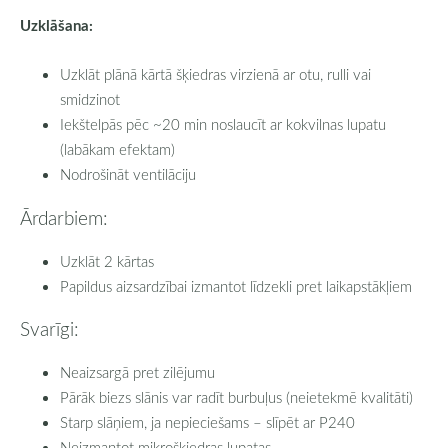
Uzklāšana:
Uzklāt plānā kārtā šķiedras virzienā ar otu, rulli vai
smidzinot
Iekštelpās pēc ~20 min noslaucīt ar kokvilnas lupatu
(labākam efektam)
Nodrošināt ventilāciju
Ārdarbiem:
Uzklāt 2 kārtas
Papildus aizsardzībai izmantot līdzekli pret laikapstākļiem
Svarīgi:
Neaizsargā pret zilējumu
Pārāk biezs slānis var radīt burbuļus (neietekmē kvalitāti)
Starp slāņiem, ja nepieciešams – slīpēt ar P240
Neizmantot mikrošķiedras lupatas