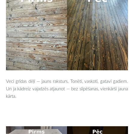
Veci grīdas dēļi — jauns raksturs. Tonēti, vaskoti, gatavi gadiem.
Un ja kādreiz vajadzēs atjaunot — bez slīpēšanas, vienkārši jauna
kārta.