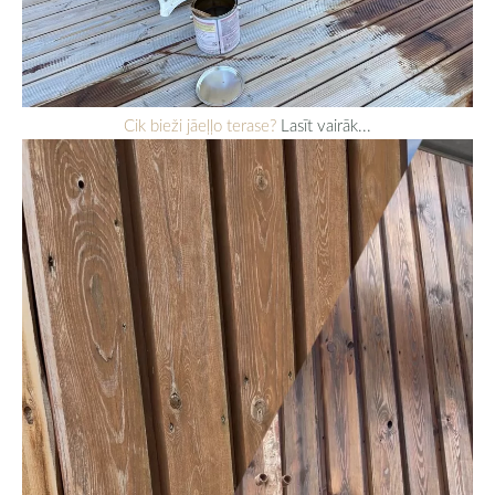
Cik bieži jāeļļo terase?
Lasīt vairāk...