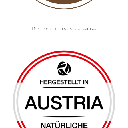
Droši bērniem un saskarē ar pārtiku.