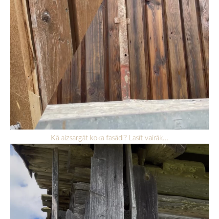
Kā aizsargāt koka fasādi? Lasīt vairāk...