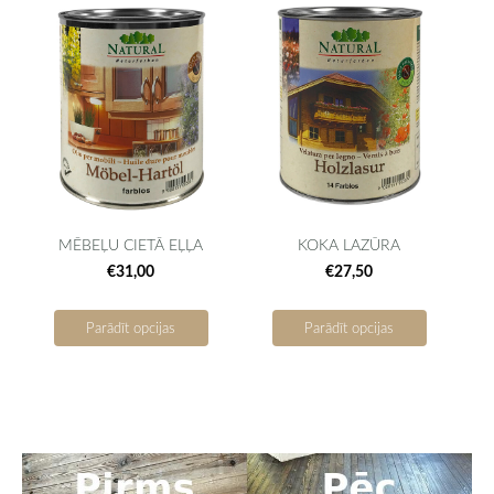
MĒBEĻU CIETĀ EĻĻA
KOKA LAZŪRA
€31,00
€27,50
Parādīt opcijas
Parādīt opcijas