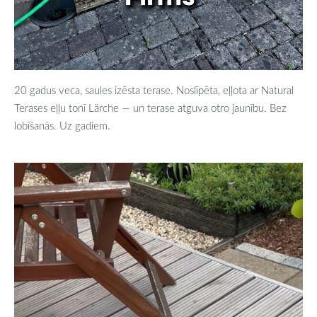
20 gadus veca, saules izēsta terase. Noslīpēta, eļļota ar Natural
Terases eļļu tonī Lärche — un terase atguva otro jaunību. Bez
lobīšanās. Uz gadiem.