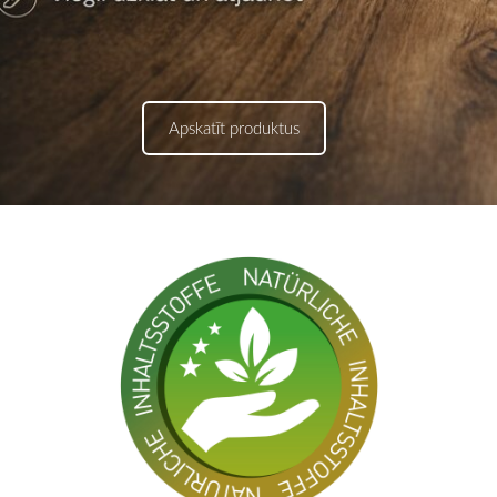
​Apskatīt produktus​