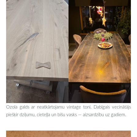
Ozola galds ar neatkārtojamu vintage toni. Dabīgais vecinātājs
piešķir dziļumu, cieteļļa un bišu vasks — aizsardzību uz gadiem.