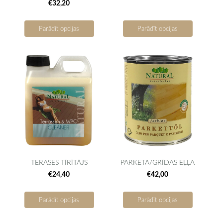
€32,20
Parādīt opcijas
Parādīt opcijas
TERASES TĪRĪTĀJS
PARKETA/GRĪDAS EĻĻA
€24,40
€42,00
Parādīt opcijas
Parādīt opcijas