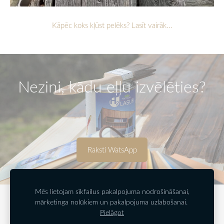
Kāpēc koks kļūst pelēks? Lasīt vairāk...
Nezini, kādu eļļu izvēlēties?
​Raksti WatsApp​
Mēs lietojam sīkfailus pakalpojuma nodrošināšanai,
mārketinga nolūkiem un pakalpojuma uzlabošanai.
VEIKALS
BLOGS
PARTNERI
KONTAKTI
Pielāgot
NOTEIKUMI
SERTIFIKĀTI/DOKUMENTI
SĪKDATNES