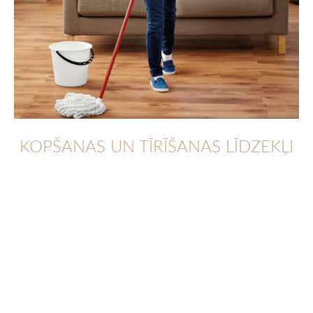
KOPŠANAS UN TĪRĪŠANAS LĪDZEKĻI