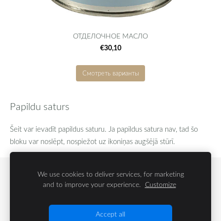
ОТДЕЛОЧНОЕ МАСЛО
€30,10
Смотреть варианты
Papildu saturs
Šeit var ievadīt papildus saturu. Ja papildus satura nav, tad šo
bloku var noslēpt, nospiežot uz ikoniņas augšējā stūrī.
We use cookies to deliver services, for marketing
БЛОГ
ПАРТНЕРЫ ПО СОТРУДНИЧЕСТВУ
and to improve your experience.
Customize
ФАЙЛЫ COOKIE
Accept all