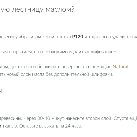
ную лестницу маслом?
ревесину абразивом зернистостью
P120
и тщательно удалить пы
арым покрытием, его необходимо удалить шлифованием.
лом, достаточно обезжирить поверхность с помощью
Natural
сить новый слой масла без дополнительной шлифовки.
я
древесины. Через 30-40 минут нанесите второй слой. Спустя ещ
канью. Оставьте высыхать на 24 часа.