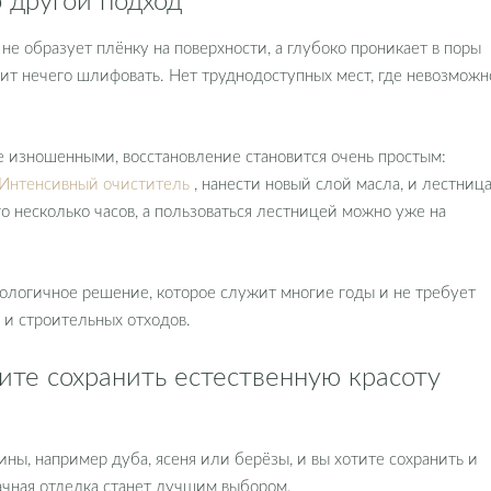
е образует плёнку на поверхности, а глубоко проникает в поры
ит нечего шлифовать. Нет труднодоступных мест, где невозможн
е изношенными, восстановление становится очень простым:
l Интенсивный очиститель
, нанести новый слой масла, и лестниц
го несколько часов, а пользоваться лестницей можно уже на
экологичное решение, которое служит многие годы и не требует
 и строительных отходов.
тите сохранить естественную красоту
ны, например дуба, ясеня или берёзы, и вы хотите сохранить и
рачная отделка станет лучшим выбором.