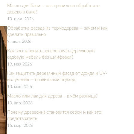
Масло для бани — как правильно обработать
дерево в бане?
13. июл. 2026
Обработка фасада из термодерева — зачем и как
сделать правильно
9. июл. 2026
Как восстановить посеревшую деревянную
садовую мебель без шлифовки?
19. мая 2026
Как защитить деревянный фасад от дождя и UV-
излучения — правильный подход
13. мая 2026
Масло или лак для дерева – в чём разница?
13. апр. 2026
Почему древесина становится серой и как это
предотвратить
16. мар. 2026