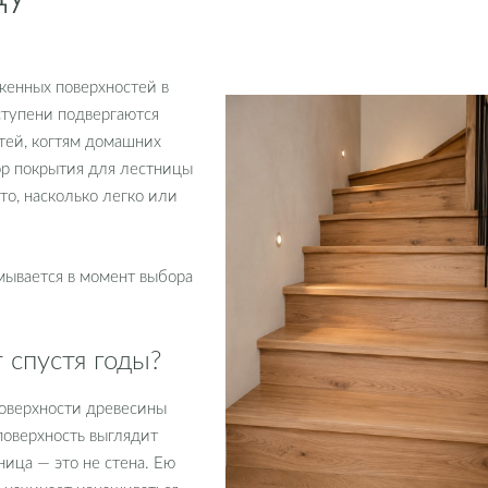
женных поверхностей в
ступени подвергаются
тей, когтям домашних
ор покрытия для лестницы
 то, насколько легко или
ывается в момент выбора
 спустя годы?
поверхности древесины
поверхность выглядит
ница — это не стена. Ею