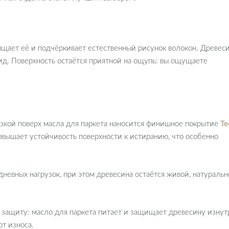
ыщает её и подчёркивает естественный рисунок волокон. Древес
д. Поверхность остаётся приятной на ощупь: вы ощущаете
узкой поверх масла для паркета наносится финишное покрытие
Te
овышает устойчивость поверхности к истиранию, что особенно
невных нагрузок, при этом древесина остаётся живой, натураль
 защиту: масло для паркета питает и защищает древесину изнут
т износа.