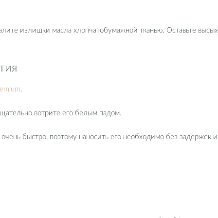
алите излишки масла хлопчатобумажной тканью. Оставьте высых
тия
Premium
.
тщательно вотрите его белым падом.
очень быстро, поэтому наносить его необходимо без задержек и