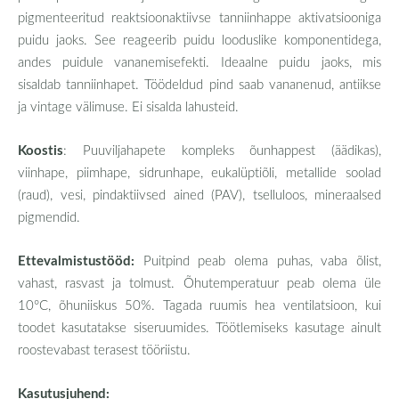
pigmenteeritud reaktsioonaktiivse tanniinhappe aktivatsiooniga
puidu jaoks. See reageerib puidu looduslike komponentidega,
andes puidule vananemisefekti. Ideaalne puidu jaoks, mis
sisaldab tanniinhapet. Töödeldud pind saab vananenud, antiikse
ja vintage välimuse. Ei sisalda lahusteid.
Koostis
: Puuviljahapete kompleks õunhappest (äädikas),
viinhape, piimhape, sidrunhape, eukalüptiõli, metallide soolad
(raud), vesi, pindaktiivsed ained (PAV), tselluloos, mineraalsed
pigmendid.
Ettevalmistustööd:
Puitpind peab olema puhas, vaba õlist,
vahast, rasvast ja tolmust. Õhutemperatuur peab olema üle
10°C, õhuniiskus 50%. Tagada ruumis hea ventilatsioon, kui
toodet kasutatakse siseruumides. Töötlemiseks kasutage ainult
roostevabast terasest tööriistu.
Kasutusjuhend: