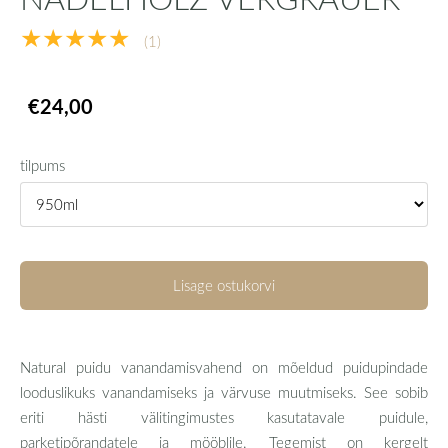
★★★★★
(1)
€24,00
tilpums
Lisage ostukorvi
Natural puidu vanandamisvahend on mõeldud puidupindade
looduslikuks vanandamiseks ja värvuse muutmiseks. See sobib
eriti hästi välitingimustes kasutatavale puidule,
parketipõrandatele ja mööblile. Tegemist on kergelt