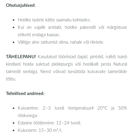
Ohutusjuhised
:
Hoidke lastele kätte saamatu kohtades.
Kui on vajalik arstiabi, hoidke pakendit või märgistuse
etiketti endaga kaasas.
Vältige aine sattumist silma, nahale või riietele.
TÄHELEPANU!
Kasutatud tööriistad (lapid, pintslid, rullid) tuleb
kindlasti hoida suletud plekkpurgis või hoolikalt pesta Natural
taimeõli seebiga. Need võivad isesüttida kuivavate taimeõlide
tõttu.
Tehnilised andmed:
Kuivamine: 2–3 tundi temperatuuril 20°C ja 50%
niiskusega.
Edasine töötlemine: 12–24 tundi.
Kulunorm: 15–30 m²/l.