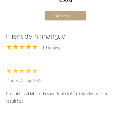
€14,00
Kuva valikuid
Klientide hinnangud
★★★★★
1 hinnang
★★★★★
Jānis V., 3 aug, 2025
Produkts ļoti labi pilda savu funkciju! Ērti strādāt ar izcilu
rezultātu!