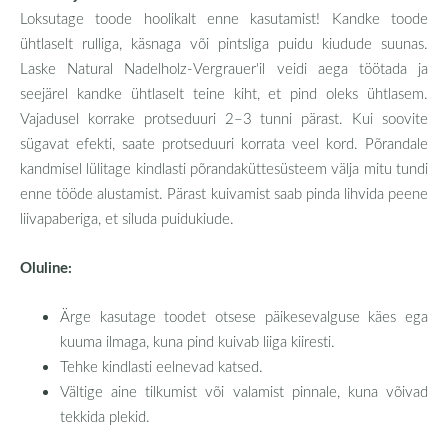
Loksutage toode hoolikalt enne kasutamist! Kandke toode
ühtlaselt rulliga, käsnaga või pintsliga puidu kiudude suunas.
Laske Natural Nadelholz-Vergrauer'il veidi aega töötada ja
seejärel kandke ühtlaselt teine kiht, et pind oleks ühtlasem.
Vajadusel korrake protseduuri 2–3 tunni pärast. Kui soovite
sügavat efekti, saate protseduuri korrata veel kord. Põrandale
kandmisel lülitage kindlasti põrandaküttesüsteem välja mitu tundi
enne tööde alustamist. Pärast kuivamist saab pinda lihvida peene
liivapaberiga, et siluda puidukiude.
Oluline:
Ärge kasutage toodet otsese päikesevalguse käes ega
kuuma ilmaga, kuna pind kuivab liiga kiiresti.
Tehke kindlasti eelnevad katsed.
Vältige aine tilkumist või valamist pinnale, kuna võivad
tekkida plekid.