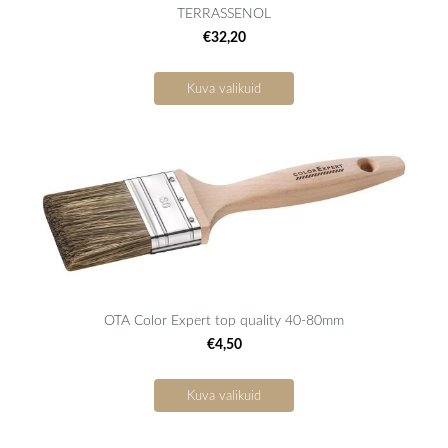
TERRASSENOL
€32,20
Kuva valikuid
OTA Color Expert top quality 40-80mm
€4,50
Kuva valikuid